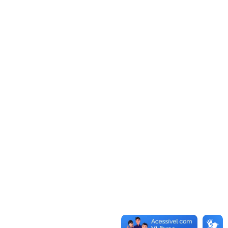
lipping Diário | 28.10.2021
OTÍCIAS
28/10/2021
MPRESSO O OtimistaPauta: Aumento dos juros
ão segura inflação e prejudica recuperação
conômica no BrasilEntrevista com Ricardo
leutériohttps://ootimista.com.br/economia/bc-
nuncia-hoje-aumento-a-taxa-selic/ O Povo…
Leia Mais