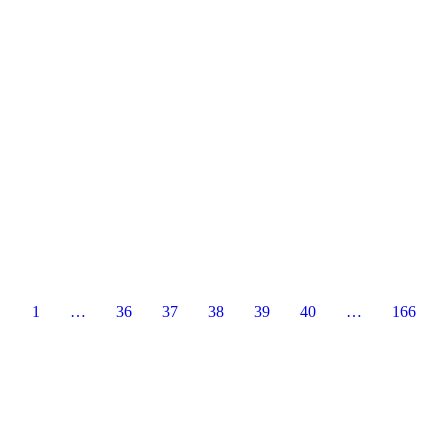
←
1
…
36
37
38
39
40
…
166