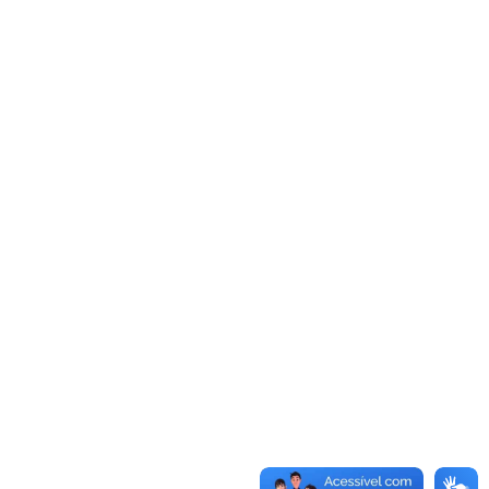
NOTA DO COFECON SOBRE A
PEC DE REFORMA DA
PREVIDÊNCIA
OTÍCIAS
06/02/2017
 Conselho Federal de Economia
Cofecon) é favorável ao debate sobre a
ustentabilidade do sistema previdenciário
 a mudanças visando…
Leia Mais