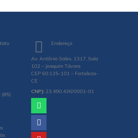
tato
Endereço
Av. Antônio Sales, 1317, Sala
102 – Joaquim Távora
CEP 60.135-101 – Fortaleza-
CE
CNPJ:
23.490.436/0001-01
 (85)
às
 às