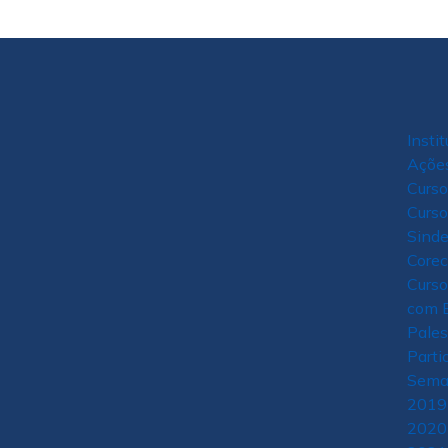
Insti
Açõe
Curso
Curso
Sind
Core
Curso
com E
Pales
Parti
Sema
2019
2020