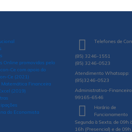
tucional
Telefones de Con
s
s
(85) 3246-1551
s Online promovidos pelo
(85) 3246-0523
econ-Ce com apoio do
Atendimento Whatsapp:
con-Ce (2021)
(85)3246-0523
 Matemática Financeira
Administrativo-Financeiro:
xcel (2019)
99165-6546
tras
cipações
Horário de
na do Economista
Funcionamento
Segunda à Sexta, de 09h 
16h (Presencial) e de 09h